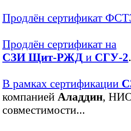
Продлён сертификат ФС
Продлён сертификат на
СЗИ Щит-РЖД
и
СГУ-2
В рамках сертификации
С
компанией
Аладдин
, НИО
совместимости...