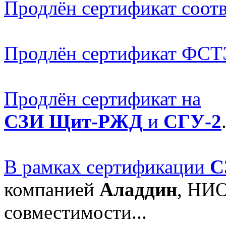
Продлён сертификат соот
Продлён сертификат ФС
Продлён сертификат на
СЗИ Щит-РЖД
и
СГУ-2
В рамках сертификации
С
компанией
Аладдин
, НИО
совместимости...