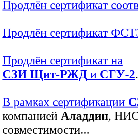
Продлён сертификат соот
Продлён сертификат ФС
Продлён сертификат на
СЗИ Щит-РЖД
и
СГУ-2
В рамках сертификации
С
компанией
Аладдин
, НИО
совместимости...